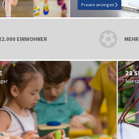
Praxen anzeigen
22.000 EINWOHNER
MEHR 
E
28 
äger
Alle s