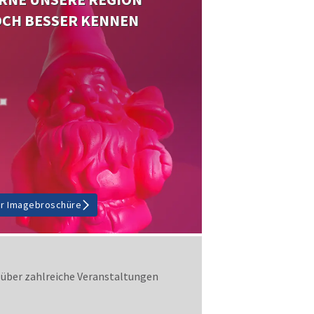
CH BESSER KENNEN
r Imagebroschüre
k über zahlreiche Veranstaltungen
Foto: Joanna Haag