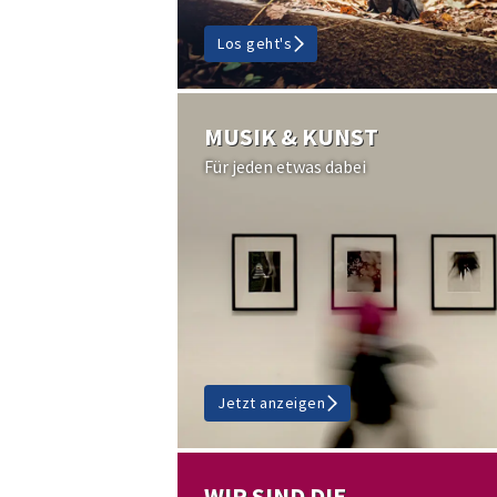
Los geht's
MUSIK & KUNST
Für jeden etwas dabei
Jetzt anzeigen
WIR SIND DIE