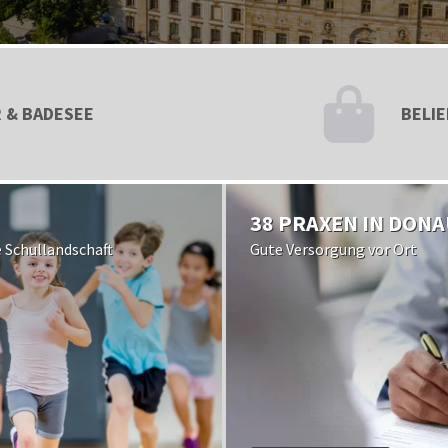
 & BADESEE
BELI
38 PRAXEN IN DON
e Schullandschaft
Gute Versorgung vor Ort