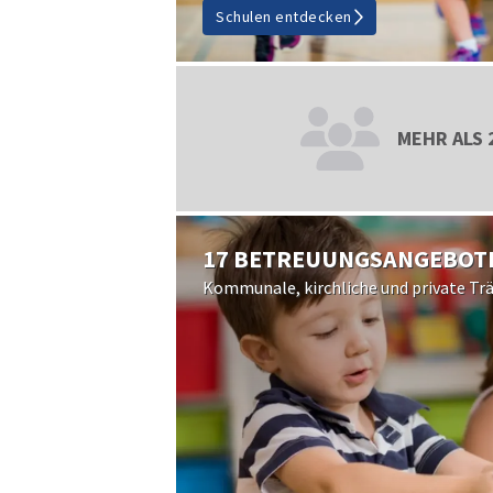
Schulen entdecken
MEHR ALS 
17 BETREUUNGSANGEBOT
Kommunale, kirchliche und private Tr