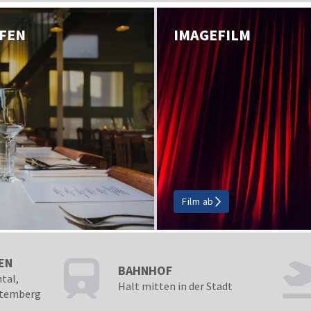
Feste/Festivals
Vera
UFEN
IMAGEFILM
Film ab
EN
BAHNHOF
tal,
Halt mitten in der Stadt
ttemberg