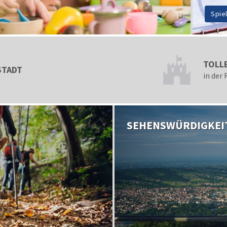
Spie
TOLL
STADT
in der
SEHENSWÜRDIGKEI