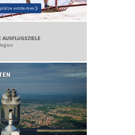
lplätze entdecken
E AUSFLUGSZIELE
 Region
TEN