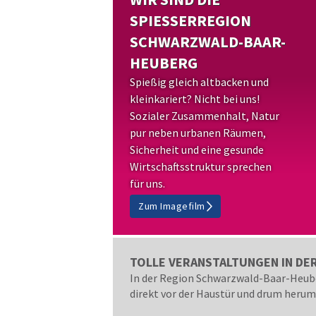
SPIESSERREGION S
CHWARZWALD-BAAR-H
EUBERG
Spießig gleich altbacken und
kleinkariert? Nicht bei uns!
Sozialer Zusammenhalt, Natur
pur neben urbanen Räumen,
Sicherheit und eine gesunde
Wirtschaftsstruktur sprechen
für uns.
Zum Imagefilm
TOLLE VERANSTALTUNGEN IN DE
In der Region Schwarzwald-Baar-Heuber
direkt vor der Haustür und drum herum