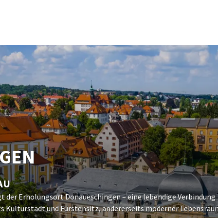
NGEN
AU
egt der Erholungsort Donaueschingen – eine lebendige Verbindung
eits Kulturstadt und Fürstensitz, andererseits moderner Lebensra