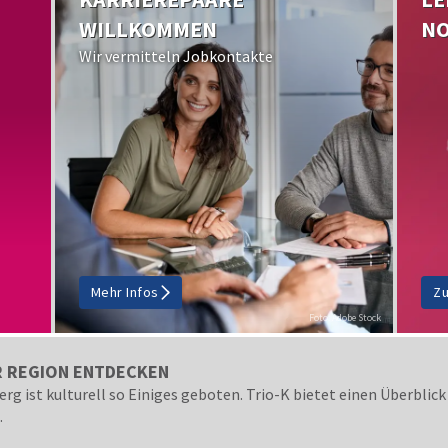
WILLKOMMEN
NO
Wir vermitteln Jobkontakte
Mehr Infos
Zu
Foto: Adobe Stock
R REGION ENTDECKEN
g ist kulturell so Einiges geboten. Trio-K bietet einen Überblic
.
Foto: Jogi Ritter