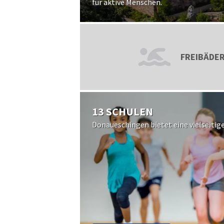
für aktive Menschen.
FREIBÄDER
13 SCHULEN
Donaueschingen bietet eine vielseitig